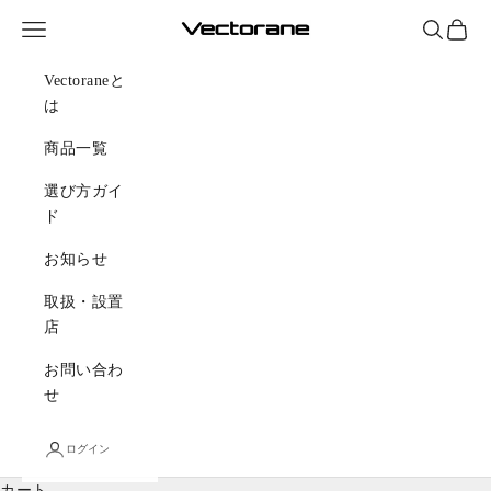
コンテンツへスキップ
メニュー
検索
カート
Vectorane offici
Vectoraneと
は
商品一覧
選び方ガイ
ド
お知らせ
取扱・設置
店
お問い合わ
せ
ログイン
カート