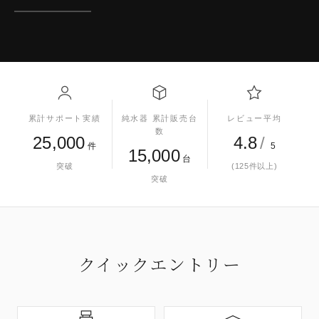
累計サポート実績
純水器 累計販売台
レビュー平均
数
25,000
4.8
/
件
5
15,000
台
突破
(125件以上)
突破
クイックエントリー