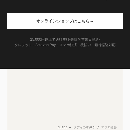
オンラインショップはこちら
→
25,000円以上で送料無料
最短翌営業日発送
クレジット・Amazon Pay・スマホ決済・後払い・銀行振込対応
GUIDE — ボディの水弾き / マクロ撮影