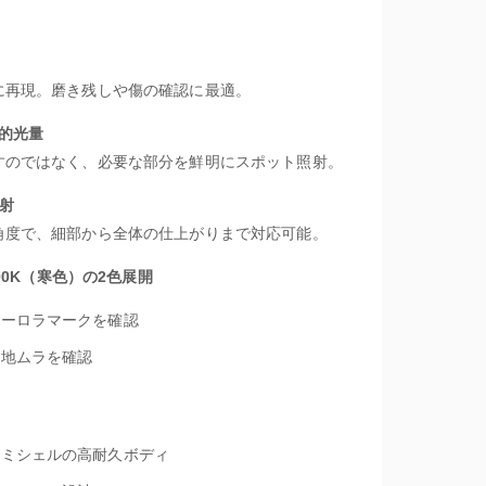
に再現。磨き残しや傷の確認に最適。
倒的光量
すのではなく、必要な部分を鮮明にスポット照射。
照射
角度で、細部から全体の仕上がりまで対応可能。
000K（寒色）の2色展開
オーロラマークを確認
下地ムラを確認
ルミシェルの高耐久ボディ