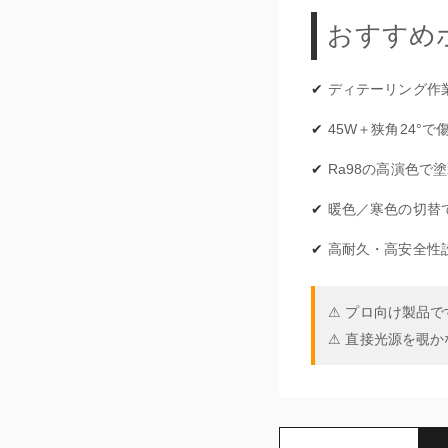
おすすめ
ディテーリング作
45W＋狭角24°
Ra98の高演色で
暖色／寒色の切替
高耐久・高安全性
⚠ プロ向け製品で
⚠ 直接光源を覗