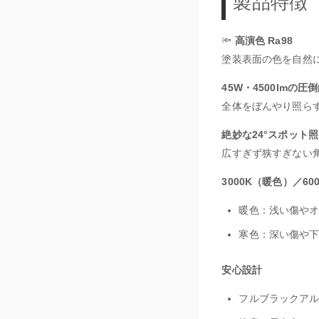
製品特徴
🔦
高演色 Ra98
塗装表面の色を自然
45W・4500lmの圧
全体をぼんやり照ら
絶妙な24°スポット
広すぎず狭すぎない
3000K（暖色）／6
暖色：浅い傷や
寒色：深い傷や
安心設計
フルブラックア