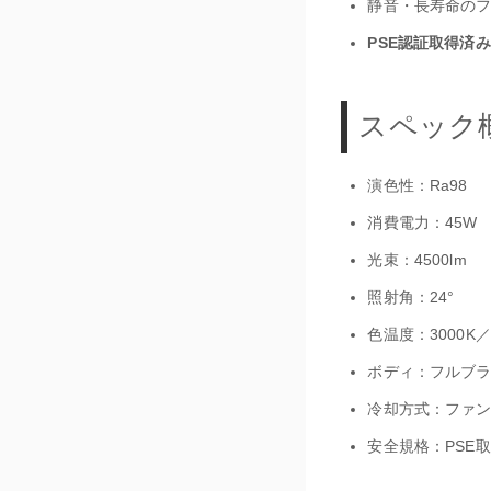
静音・長寿命の
PSE認証取得済み
スペック
演色性：Ra98
消費電力：45W
光束：4500lm
照射角：24°
色温度：3000K／
ボディ：フルブ
冷却方式：ファ
安全規格：PSE