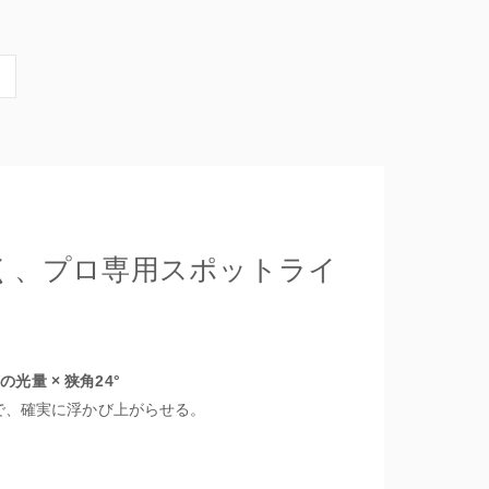
k
く、プロ専用スポットライ
Wの光量 × 狭角24°
で、確実に浮かび上がらせる。