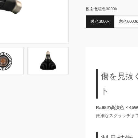
照射色
暖色3000k
暖色3000k
寒色6000
傷を見抜
ト
Ra98の高演色 × 45
微細なスクラッチま